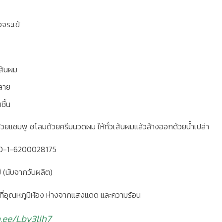
จระเข้
ส้นผม
ลาย
ชื้น
้วยแชมพู ชโลมด้วยครีมนวดผม ให้ทั่วเส้นผมแล้วล้างออกด้วยน้ำเปล่า
ง 10-1-6200028175
ปี (นับจากวันผลิต)
็บที่อุณหภูมิห้อง ห่างจากแสงแดด และความร้อน
n.ee/Lby3ljh7