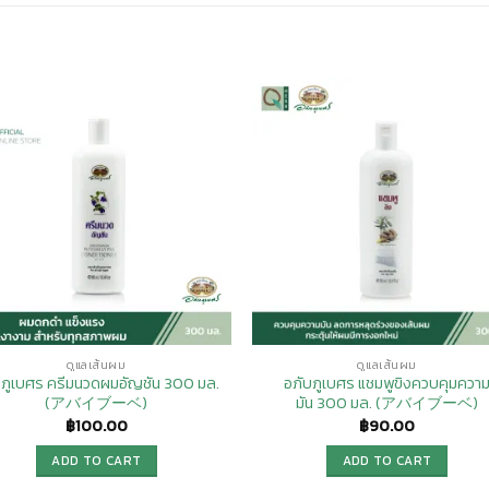
Add to
Add
Wishlist
Wishl
ดูแลเส้นผม
ดูแลเส้นผม
ยภูเบศร ครีมนวดผมอัญชัน 300 มล.
อภับภูเบศร แชมพูขิงควบคุมควา
(アバイブーベ)
มัน 300 มล. (アバイブーベ)
฿
100.00
฿
90.00
ADD TO CART
ADD TO CART