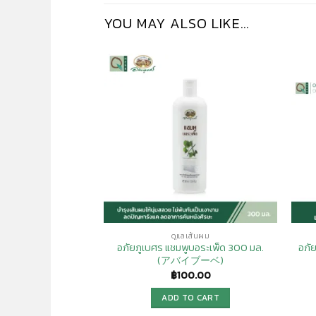
YOU MAY ALSO LIKE…
Add to
Wishlist
ดูแลเส้นผม
อภัยภูเบศร แชมพูบอระเพ็ด 300 มล.
อภั
(アバイブーベ)
฿
100.00
ADD TO CART