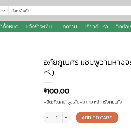
Search
for:
้าทั้งหมด
แจ้งชำระเงิน
บทความ
เกี่ยวกับเรา
ติดต่อเ
อภัยภูเบศร แชมพูว่านหา
ベ)
Add to
Wishlist
100.00
฿
ผลิตภัณฑ์บำรุงเส้นผม เหมาะสำหรับผมแห้ง
อภัยภูเบศร แชมพูว่านหางจระเข้ 300 ml. (アバイ
ADD TO CART