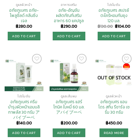
ดูแลผิวหน้า
อาหารเสริม
โปรโมชั่น
อภัยภูเบศร อภัย-
อภัย-อัญชัน
อภัยภูเบศร สเปรย์
โพลูชีลด์ คลีนซิ่ง
ผลิตภัณฑ์เสริม
ตะไคร้หอมกันยุง
เจล
อาหาร 60 แคปซูล
120 มล.
฿
280.00
฿
290.00
฿
130.00
฿
104.00
ADD TO CART
ADD TO CART
ADD TO CART
Add to
Add to
Add to
Wishlist
Wishlist
Wishlist
OUT OF STOCK
โปรโมชั่น
ดูแลเส้นผม
ดูแลผิวหน้า
อภัยภูเบศร ครีม
อภัยภูเบศร แฮร์
อภัยภูเบศร แอน
บำรุงผิวหน้าเอมบลิ
โทนิค ใบหมี่ 60 มล.
โดร สกิน รีชาร์จ เซ
กาพลัส 30 กรัม ア
アバイブーベ
รั่ม 30 กรัม
バイブーベ
฿
140.00
฿
200.00
฿
450.00
ADD TO CART
ADD TO CART
READ MORE