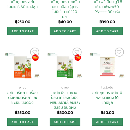
อภัยภูเบศร อภัย
อภัยภูเบศร ยาแก้ไอ
อภัย พรีเมี่ยม ยูวี ชี
โบนแคร์ 60 แคปซูล
มะขามป้อม (สูตร
ลด์ เอสพีเอฟ50+
ไม่มีน้ำตาล) 120
PA++++ 30 กรัม
มล.
฿
250.00
฿
40.00
฿
390.00
ADD TO CART
ADD TO CART
ADD TO CART
Add to
Add to
Add to
Wishlist
Wishlist
Wishlist
ชาชง
ชาชง
โปรโมชั่น
อภัย ตรีผลา เครื่อง
อภัย ขิง-มะขาม
อภัยภูเบศร อภัย-บี
ดื่มผสมตรีผลาและ
ป้อม เครื่องดื่มขิง
กลีบบัวแดง 10
ชะเอม ชนิดผง
ผสมมะขามป้อมและ
แคปซูล
ชะเอม ชนิดผง
฿
350.00
฿
300.00
฿
40.00
ADD TO CART
ADD TO CART
ADD TO CART