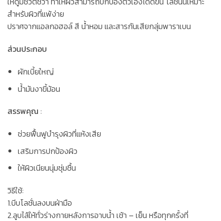
ให้ดูมีชีวิตชีวา ทำให้ผิวสามารถปกป้องตัวเองได้ดีขึ้น โลชั่นนี้เหมาะ
สำหรับผิวที่แพ้ง่าย
ปราศจากแอลกอฮอล์ สี น้ำหอม และสารกันเสียกลุ่มพาราเบน
ส่วนประกอบ
ผักเบี้ยใหญ่
น้ำมันงาขี้ม้อน
สรรพคุณ
:
ช่วยฟื้นฟูบำรุงผิวที่แห้งเสีย
เสริมการปกป้องผิว
ให้ผิวเนียนนุ่มชุ่มชื้น
วิธีใช้:
1.บีบโลชั่นลงบนฝ่ามือ
2.ลูบไล้ให้ทั่วร่างกายหลังการอาบน้ำ เช้า – เย็น หรือทุกครั้งที่