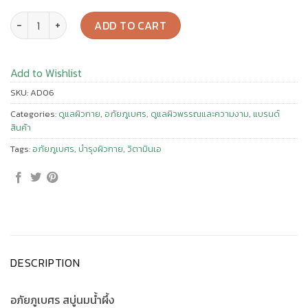
อภัยภูเบศร สบู่นมน้ำผึ้ง 100 กรัม (アバイブーベ) quantity
ADD TO CART
Add to Wishlist
SKU:
AD06
Categories:
ดูแลผิวกาย
,
อภัยภูเบศร
,
ดูแลผิวพรรณและความงาม
,
แบรนด์
สินค้า
Tags:
อภัยภูเบศร
,
บำรุงผิวกาย
,
วิตามินเอ
DESCRIPTION
อภัยภูเบศร สบู่นมน้ำผึ้ง