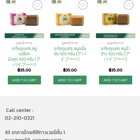
Add to
Add to
Add to
Wishlist
Wishlist
Wishlist
ดูแลผิวกาย
ดูแลผิวกาย
ดูแลผิวกาย
อภัยภูเบศร สบู่
อภัยภูเบศร สบู่ขมิ้น
อภัยภูเบศร สบู่รำ
เปลือก
ชัน 100 กรัม (アバ
ข้าว 100 กรัม (ア
มังคุด 100 กรัม (ア
イブーベ)
バイブーベ)
バイブーベ)
฿
35.00
฿
35.00
฿
35.00
ADD TO CART
ADD TO CART
ADD TO CART
Call center :
02-210-0321
43 อาคารไทยซีซีทาวเวอร์ชั้น 1
ถนนสาทรใต้ แขวงยานนาวา