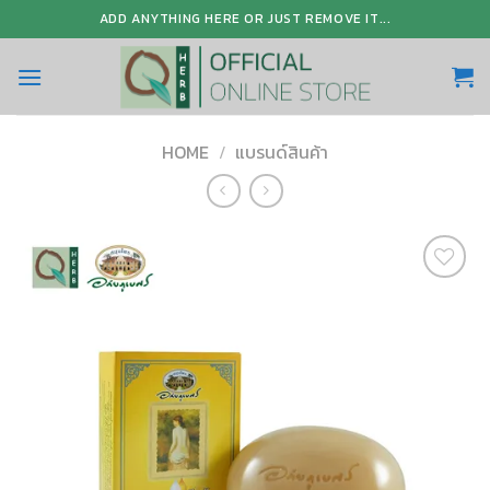
Skip
ADD ANYTHING HERE OR JUST REMOVE IT...
to
content
HOME
/
แบรนด์สินค้า
Add to
Wishlist