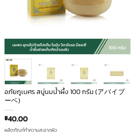
อภัยภูเบศร สบู่นมน้ำผึ้ง 100 กรัม (アバイブ
ーベ)
40.00
฿
ผลิตภัณฑ์ทำความสะอาดผิว