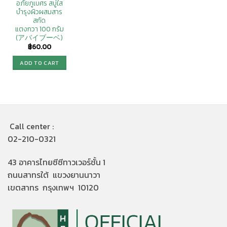
อภัยภูเบศร สบู่ใส
บำรุงผิวผสมสาร
สกัด
แตงกวา 100 กรัม
(アバイブーベ)
฿
60.00
ADD TO CART
Call center :
02-210-0321
43 อาคารไทยซีซีทาวเวอร์ชั้น 1
ถนนสาทรใต้ แขวงยานนาวา
เขตสาทร กรุงเทพฯ 10120