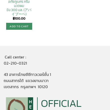
อภัยภูเบศร ครีม
นวดผม
ขิง 300 มล. (アバ
イブーベ)
฿
100.00
ADD TO CART
Call center :
02-210-0321
43 อาคารไทยซีซีทาวเวอร์ชั้น 1
ถนนสาทรใต้ แขวงยานนาวา
เขตสาทร กรุงเทพฯ 10120