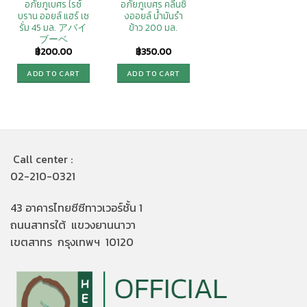
อภัยภูเบศร ไรซ์
อภัยภูเบศร คลีนซิ
บราน ออยล์ แฮร์ เซ
งออยล์ น้ำมันรำ
รั่ม 45 มล. アバイ
ข้าว 200 มล.
ブーベ
฿
200.00
฿
350.00
ADD TO CART
ADD TO CART
Call center :
02-210-0321
43 อาคารไทยซีซีทาวเวอร์ชั้น 1
ถนนสาทรใต้ แขวงยานนาวา
เขตสาทร กรุงเทพฯ 10120