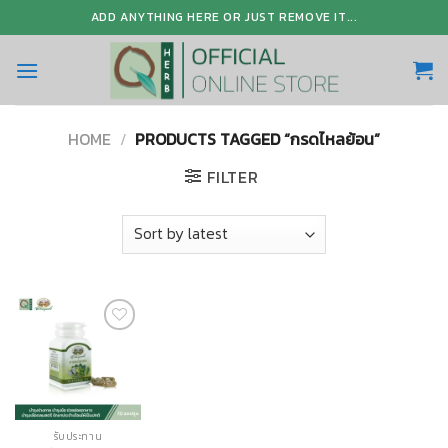
Skip
ADD ANYTHING HERE OR JUST REMOVE IT...
to
content
HOME
/
PRODUCTS TAGGED “กรดไหลย้อน”
FILTER
Add to
Wishlist
รับประทาน