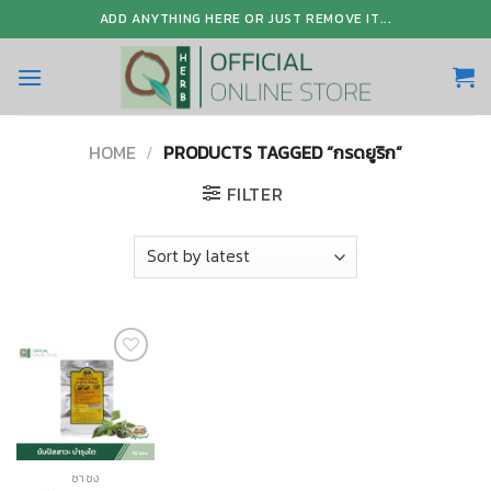
Skip
ADD ANYTHING HERE OR JUST REMOVE IT...
to
content
HOME
/
PRODUCTS TAGGED “กรดยูริก”
FILTER
Add to
Wishlist
ชาชง